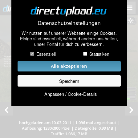
Datenschutzeinstellungen
Wir nutzen auf unserer Webseite einige Cookies.
Einige sind essentiell, während andere uns helfen,
unser Portal für dich zu verbessern.
Essenziell
Statistiken
Alle akzeptieren
Speichern
Anpassen / Cookie-Details
hochgeladen am 10.03.2011
|
1.096 mal angeschaut
|
Auflösung: 1280x800 Pixel
|
Dateigröße: 0,99 MB
|
Traffic: 1.086,17 MB