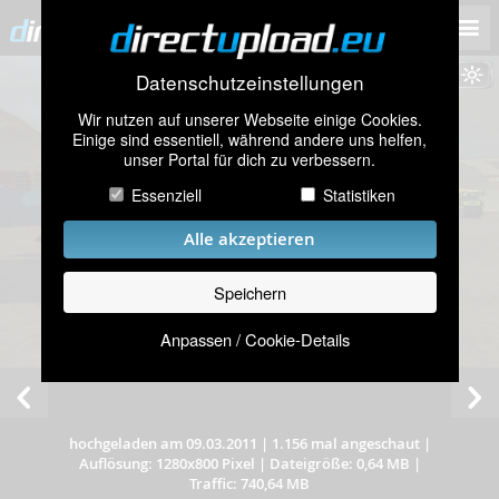
Datenschutzeinstellungen
Wir nutzen auf unserer Webseite einige Cookies.
Einige sind essentiell, während andere uns helfen,
unser Portal für dich zu verbessern.
Essenziell
Statistiken
Alle akzeptieren
Speichern
Anpassen / Cookie-Details
hochgeladen am 09.03.2011
|
1.156 mal angeschaut
|
Auflösung: 1280x800 Pixel
|
Dateigröße: 0,64 MB
|
Traffic: 740,64 MB