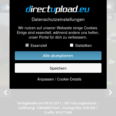
Datenschutzeinstellungen
Wir nutzen auf unserer Webseite einige Cookies.
Einige sind essentiell, während andere uns helfen,
unser Portal für dich zu verbessern.
Essenziell
Statistiken
Alle akzeptieren
Speichern
Anpassen / Cookie-Details
hochgeladen am 09.03.2011
|
857 mal angeschaut
|
Auflösung: 1280x800 Pixel
|
Dateigröße: 0,96 MB
|
Traffic: 819,77 MB