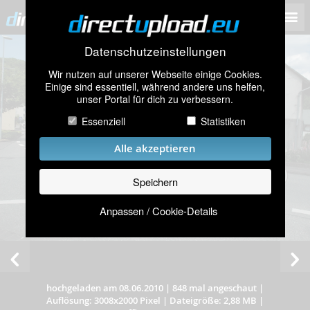
Datenschutzeinstellungen
Wir nutzen auf unserer Webseite einige Cookies.
Einige sind essentiell, während andere uns helfen,
unser Portal für dich zu verbessern.
Essenziell
Statistiken
Alle akzeptieren
Speichern
Anpassen / Cookie-Details
hochgeladen am 08.06.2010
|
848 mal angeschaut
|
Auflösung: 3008x2000 Pixel
|
Dateigröße: 2,88 MB
|