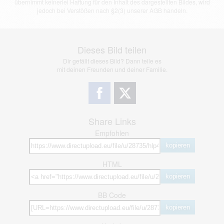
übernimmt keinerlei Haftung für den Inhalt des dargestellten Bildes, wird
jedoch bei Verstößen nach §2(3) unserer AGB handeln.
Dieses Bild teilen
Dir gefällt dieses Bild? Dann teile es
mit deinen Freunden und deiner Familie.
Share Links
Empfohlen
kopieren
HTML
kopieren
BB Code
kopieren