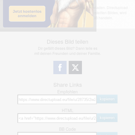
Das dargestellte Bild wurde von einem Nutzer hochgeladen. Directupload
übernimmt keinerlei Haftung für den Inhalt des dargestellten Bildes, wird
jedoch bei Verstößen nach §2(3) unserer AGB handeln.
Dieses Bild teilen
Dir gefällt dieses Bild? Dann teile es
mit deinen Freunden und deiner Familie.
Share Links
Empfohlen
kopieren
HTML
kopieren
BB Code