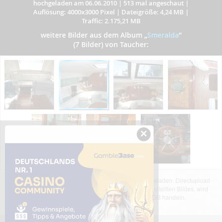
hochgeladen am 06.06.2010
|
513 mal angeschaut
|
Auflösung: 4000x3000 Pixel
|
Dateigröße: 4,24 MB
|
Traffic: 2.175,21 MB
weitere Bilder aus dem Album
„
Smeralda
”
(7 Bilder) von Taucher:
×
Das dargestellte Bild wurde von einem Nutzer hochgeladen. Directupload
übernimmt keinerlei Haftung für den Inhalt des dargestellten Bildes, wird
jedoch bei Verstößen nach §2(3) unserer AGB handeln.