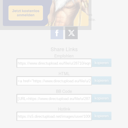
Dieses Bild teilen
Dir gefällt dieses Bild? Dann teile es
mit deinen Freunden und deiner Familie.
Share Links
Empfohlen
kopieren
HTML
kopieren
BB Code
kopieren
Hotlink
kopieren