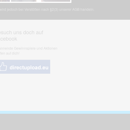
, wird jedoch bei Verstößen nach §2(3) unserer AGB handeln.
such uns doch auf
acebook
nnende Gewinnspiele und Aktionen
ten auf dich!