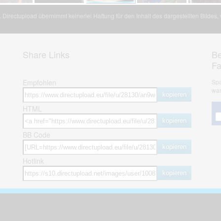
Directupload übernimmt keinerlei Haftung für den Inhalt des dargestellten Bildes
Share Links
Be
F
Empfohlen
Spa
war
kopieren
HTML
kopieren
BB Code
kopieren
Hotlink
kopieren