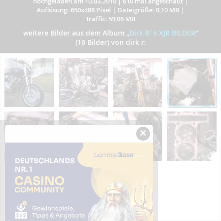
hochgeladen am 10.03.2010
|
610 mal angeschaut
|
Auflösung: 650x488 Pixel
|
Dateigröße: 0,10 MB
|
Traffic: 59,06 MB
weitere Bilder aus dem Album
„
Dirk R´s XJR BILDER
”
(16 Bilder) von dirk r:
×