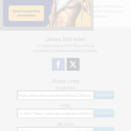
Das dargestellte Bild wurde von einem Nutzer hochgeladen. Directupload
übernimmt keinerlei Haftung für den Inhalt des dargestellten Bildes, wird
jedoch bei Verstößen nach §2(3) unserer AGB handeln.
Dieses Bild teilen
Dir gefällt dieses Bild? Dann teile es
mit deinen Freunden und deiner Familie.
Share Links
Empfohlen
kopieren
HTML
kopieren
BB Code