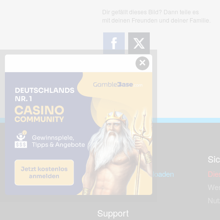
Dir gefällt dieses Bild? Dann teile es
mit deinen Freunden und deiner Familie.
×
Downloads
Sic
Dieses Bild downloaden
Die
Desktop Tools
Wer
Nut
Support