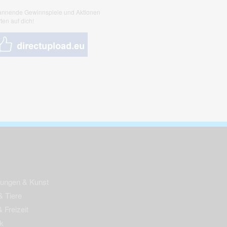
nnende Gewinnspiele und Aktionen
ten auf dich!
nungen & Kunst
& Tiere
 Freizeit
k