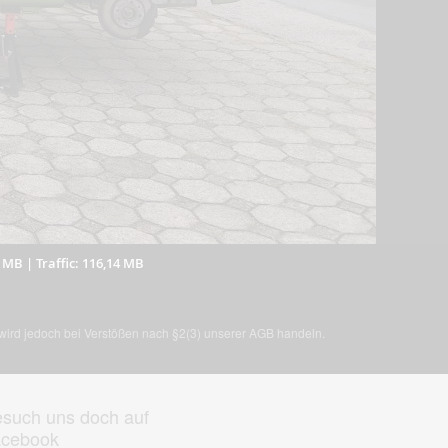
7 MB
|
Traffic: 116,14 MB
, wird jedoch bei Verstößen nach §2(3) unserer AGB handeln.
such uns doch auf
acebook