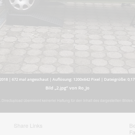
2018
|
672 mal angeschaut
|
Auflösung: 1200x642 Pixel
|
Dateigröße: 0,1
Bild „2.jpg” von Ro_Jo
Directupload übernimmt keinerlei Haftung für den Inhalt des dargestellten Bildes
Share Links
Be
F