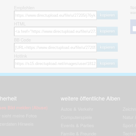
Empfohlen
Spa
war
kopieren
HTML
kopieren
BB Code
kopieren
Hotlink
kopieren
herheit
weitere öffentliche Alben
ses Bild melden (Abuse)
Autos & Verkehr
Zeich
 sieht meine Fotos
Computerspiele
Natur 
zerdaten Hinweis
Events & Parties
Sport &
Familie & Freunde
Techni