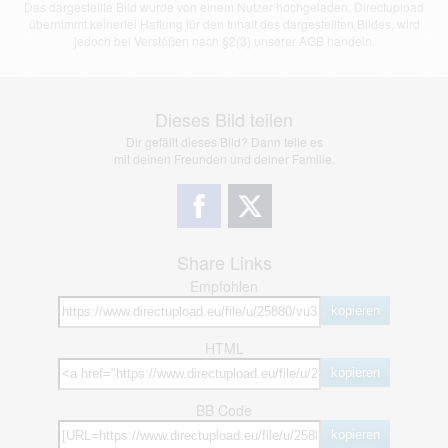
Das dargestellte Bild wurde von einem Nutzer hochgeladen. Directupload
übernimmt keinerlei Haftung für den Inhalt des dargestellten Bildes, wird
jedoch bei Verstößen nach §2(3) unserer AGB handeln.
Dieses Bild teilen
Dir gefällt dieses Bild? Dann teile es
mit deinen Freunden und deiner Familie.
Share Links
Empfohlen
kopieren
HTML
kopieren
BB Code
kopieren