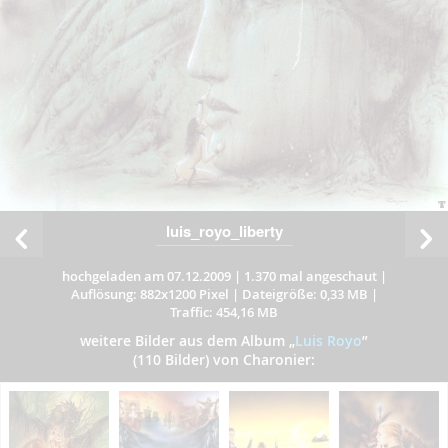
luis_royo_liberty
hochgeladen am 07.12.2009
|
1.370 mal angeschaut
|
Auflösung: 882x1200 Pixel
|
Dateigröße: 0,33 MB
|
Traffic: 454,16 MB
weitere Bilder aus dem Album
„
Luis Royo
”
(110 Bilder) von Charonier: