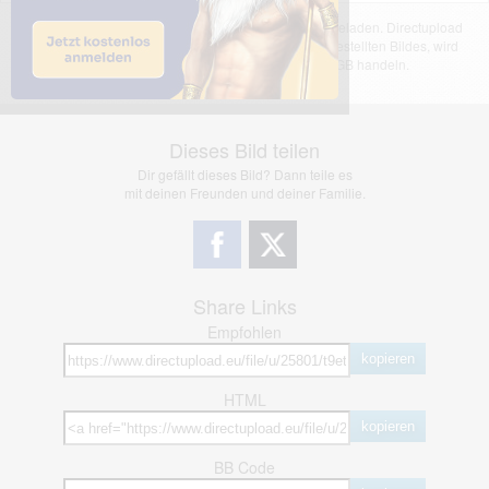
Das dargestellte Bild wurde von einem Nutzer hochgeladen. Directupload
übernimmt keinerlei Haftung für den Inhalt des dargestellten Bildes, wird
jedoch bei Verstößen nach §2(3) unserer AGB handeln.
Dieses Bild teilen
Dir gefällt dieses Bild? Dann teile es
mit deinen Freunden und deiner Familie.
Share Links
Empfohlen
kopieren
HTML
kopieren
BB Code