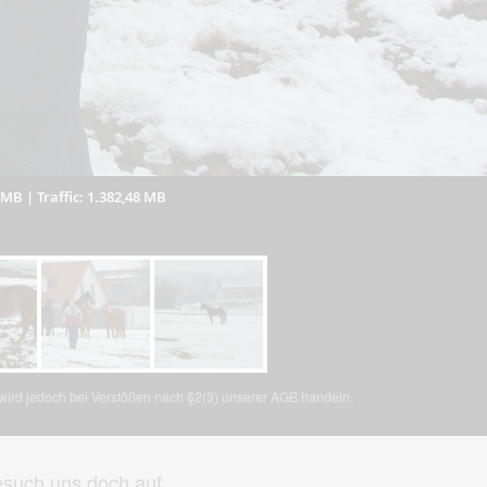
0 MB
|
Traffic: 1.382,48 MB
, wird jedoch bei Verstößen nach §2(3) unserer AGB handeln.
such uns doch auf