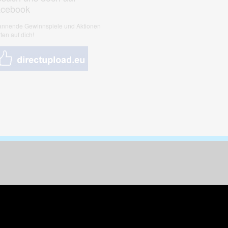
acebook
nnende Gewinnspiele und Aktionen
ten auf dich!
nungen & Kunst
& Tiere
 Freizeit