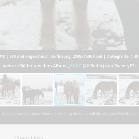
010
|
989 mal angeschaut
|
Auflösung: 2048x1536 Pixel
|
Dateigröße: 1,4
Stall
weitere Bilder aus dem Album
„
”
(42 Bilder) von Sweety83:
Directupload übernimmt keinerlei Haftung für den Inhalt des dargestellten Bildes
Share Links
Be