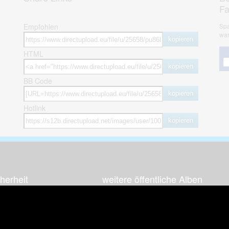
F
Empfohlen
Spa
war
kopieren
HTML
kopieren
BB Code
kopieren
Hotlink
kopieren
herheit
weitere öffentliche Alben
ses Bild melden (Abuse)
Autos & Verkehr
Zeich
 sieht meine Fotos
Computerspiele
Natur 
zerdaten Hinweis
Events & Parties
Sport &