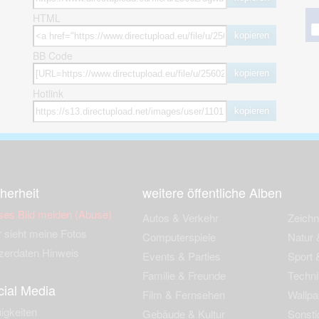
HTML
kopieren
BB Code
kopieren
Hotlink
kopieren
herheit
weitere öffentliche Alben
ses Bild melden (Abuse)
Autos & Verkehr
Zeich
 sieht meine Fotos
Computerspiele
Natur 
zerdaten Hinweis
Events & Parties
Sport &
Familie & Freunde
Techni
cial Media
Film & Fernsehen
Wallpa
igkeiten
Gebäude & Kultur
Sonsti