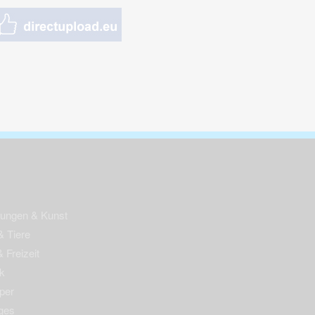
nungen & Kunst
& Tiere
 Freizeit
k
per
ges