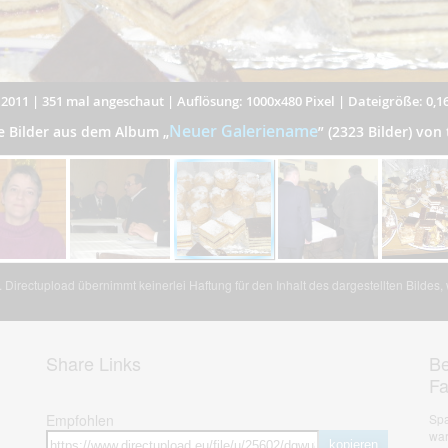
.2011
|
351 mal angeschaut
|
Auflösung: 1000x480 Pixel
|
Dateigröße: 0,1
Neuer Galeriename
e Bilder aus dem Album
„
”
(2323 Bilder) von 
Directupload übernimmt keinerlei Haftung für den Inhalt des dargestellten Bildes
Share Links
Be
F
Empfohlen
Spa
war
kopieren