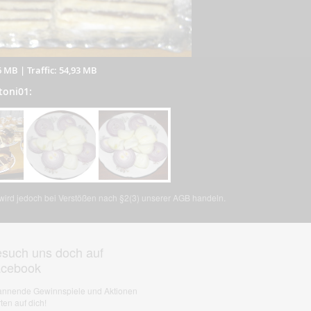
6 MB
|
Traffic: 54,93 MB
toni01:
, wird jedoch bei Verstößen nach §2(3) unserer AGB handeln.
such uns doch auf
acebook
nnende Gewinnspiele und Aktionen
ten auf dich!