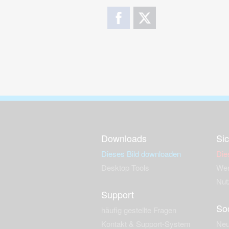
Downloads
Sic
Dieses Bild downloaden
Die
Desktop Tools
Wer
Nut
Support
So
häufig gestellte Fragen
Kontakt & Support-System
Neu