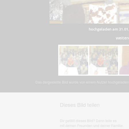
hochgeladen am 31.01
weiter
Das dargestellte Bild wurde von einem Nutzer hochgeladen. 
Dieses Bild teilen
Dir gefällt dieses Bild? Dann teile es
mit deinen Freunden und deiner Familie.