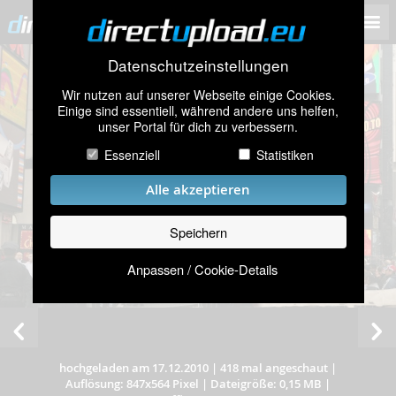
Datenschutzeinstellungen
Wir nutzen auf unserer Webseite einige Cookies.
Einige sind essentiell, während andere uns helfen,
unser Portal für dich zu verbessern.
Essenziell
Statistiken
Alle akzeptieren
Speichern
Anpassen / Cookie-Details
hochgeladen am 17.12.2010
|
418 mal angeschaut
|
Auflösung: 847x564 Pixel
|
Dateigröße: 0,15 MB
|