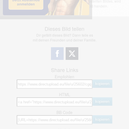
übernimmt keinerlei Haftung für den Inhalt des dargestellten Bildes, wird
jedoch bei Verstößen nach §2(3) unserer AGB handeln.
Dieses Bild teilen
Dir gefällt dieses Bild? Dann teile es
mit deinen Freunden und deiner Familie.
Share Links
Empfohlen
kopieren
HTML
kopieren
BB Code
kopieren