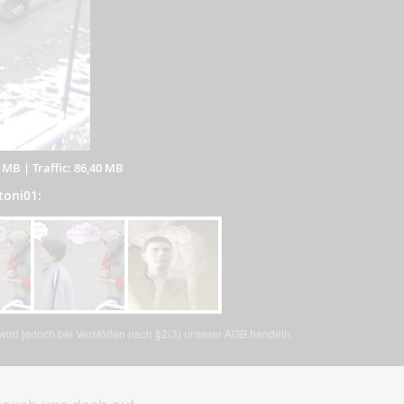
0 MB
|
Traffic: 86,40 MB
toni01:
, wird jedoch bei Verstößen nach §2(3) unserer AGB handeln.