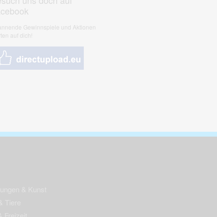
such uns doch auf
acebook
nnende Gewinnspiele und Aktionen
ten auf dich!
nungen & Kunst
& Tiere
 Freizeit