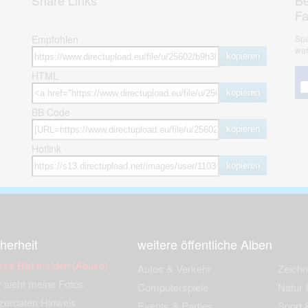
Share Links
Be
F
Empfohlen
Spa
war
kopieren
HTML
kopieren
BB Code
kopieren
Hotlink
kopieren
herheit
weitere öffentliche Alben
ses Bild melden (Abuse)
Autos & Verkehr
Zeich
 sieht meine Fotos
Computerspiele
Natur 
zerdaten Hinweis
Events & Parties
Sport &