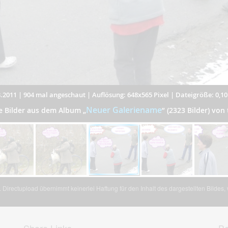
.2011
|
904 mal angeschaut
|
Auflösung: 648x565 Pixel
|
Dateigröße: 0,1
Neuer Galeriename
e Bilder aus dem Album
„
”
(2323 Bilder) von 
Directupload übernimmt keinerlei Haftung für den Inhalt des dargestellten Bildes