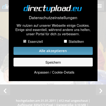
Datenschutzeinstellungen
Wir nutzen auf unserer Webseite einige Cookies.
Einige sind essentiell, während andere uns helfen,
unser Portal für dich zu verbessern.
Essenziell
Statistiken
Alle akzeptieren
Speichern
Anpassen / Cookie-Details
hochgeladen am 31.01.2011
|
412 mal angeschaut
|
Auflösung: 835x573 Pixel
|
Dateigröße: 0,10 MB
|