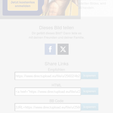
übernimmt keinerlei Haftung für den Inhalt des dargestellten Bildes, wird
jedoch bei Verstößen nach §2(3) unserer AGB handeln.
Dieses Bild teilen
Dir gefällt dieses Bild? Dann teile es
mit deinen Freunden und deiner Familie.
Share Links
Empfohlen
kopieren
HTML
kopieren
BB Code
kopieren