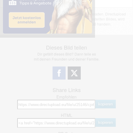
Das dargestellte Bild wurde von einem Nutzer hochgeladen. Directupload
übernimmt keinerlei Haftung für den Inhalt des dargestellten Bildes, wird
jedoch bei Verstößen nach §2(3) unserer AGB handeln.
Dieses Bild teilen
Dir gefällt dieses Bild? Dann teile es
mit deinen Freunden und deiner Familie.
Share Links
Empfohlen
kopieren
HTML
kopieren