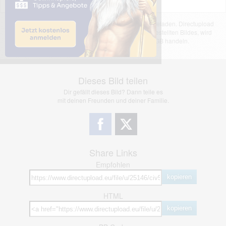
Das dargestellte Bild wurde von einem Nutzer hochgeladen. Directupload
übernimmt keinerlei Haftung für den Inhalt des dargestellten Bildes, wird
jedoch bei Verstößen nach §2(3) unserer AGB handeln.
Dieses Bild teilen
Dir gefällt dieses Bild? Dann teile es
mit deinen Freunden und deiner Familie.
Share Links
Empfohlen
kopieren
HTML
kopieren