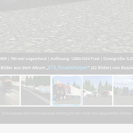
2009
|
760 mal angeschaut
|
Auflösung: 1280x1024 Pixel
|
Dateigröße: 0,3
ETS_Roadwhisper
 Bilder aus dem Album
„
”
(42 Bilder) von Road
Directupload übernimmt keinerlei Haftung für den Inhalt des dargestellten Bildes