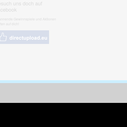
such uns doch auf
acebook
nnende Gewinnspiele und Aktionen
ten auf dich!
nungen & Kunst
& Tiere