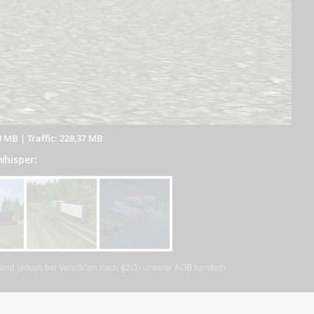
0 MB
|
Traffic: 228,37 MB
whisper:
, wird jedoch bei Verstößen nach §2(3) unserer AGB handeln.