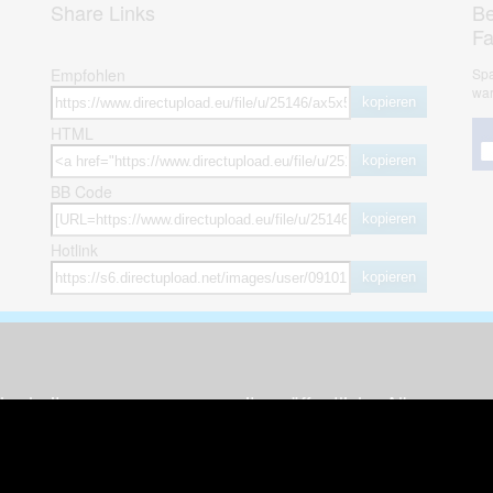
Share Links
Be
F
Empfohlen
Spa
war
kopieren
HTML
kopieren
BB Code
kopieren
Hotlink
kopieren
herheit
weitere öffentliche Alben
ses Bild melden (Abuse)
Autos & Verkehr
Zeich
 sieht meine Fotos
Computerspiele
Natur 