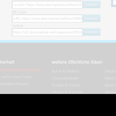
kopieren
BB Code
kopieren
Hotlink
kopieren
herheit
weitere öffentliche Alben
ses Bild melden (Abuse)
Autos & Verkehr
Zeich
 sieht meine Fotos
Computerspiele
Natur 
zerdaten Hinweis
Events & Parties
Sport &
Familie & Freunde
Techni
cial Media
Film & Fernsehen
Wallpa
igkeiten
Gebäude & Kultur
Sonsti
ebook Fanpage
Hobbies & Urlaub