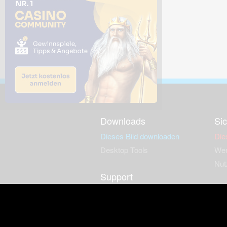
Downloads
Sic
Dieses Bild downloaden
Die
Desktop Tools
Wer
Nut
Support
So
häufig gestellte Fragen
Kontakt & Support-System
Neu
Impressum
Fac