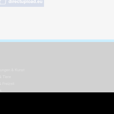
nungen & Kunst
& Tiere
 Freizeit
k
per
ges