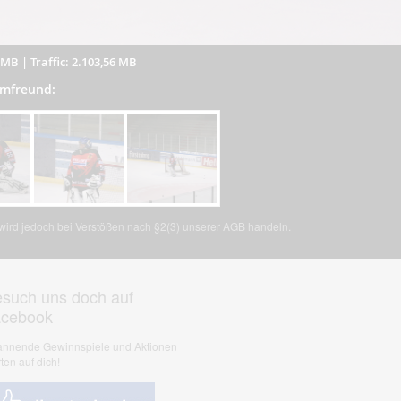
7 MB
|
Traffic: 2.103,56 MB
umfreund:
, wird jedoch bei Verstößen nach §2(3) unserer AGB handeln.
such uns doch auf
acebook
nnende Gewinnspiele und Aktionen
ten auf dich!