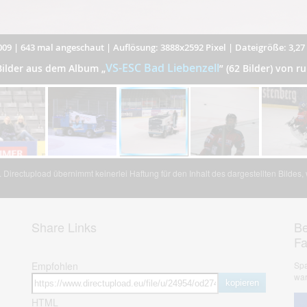
009
|
643 mal angeschaut
|
Auflösung: 3888x2592 Pixel
|
Dateigröße: 3,2
VS-ESC Bad Liebenzell
Bilder aus dem Album
„
”
(62 Bilder) von r
Directupload übernimmt keinerlei Haftung für den Inhalt des dargestellten Bildes
Share Links
Be
F
Empfohlen
Spa
war
kopieren
HTML