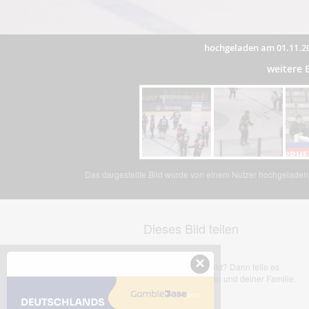
hochgeladen am 01.11.2
weitere 
Das dargestellte Bild wurde von einem Nutzer hochgeladen. 
Dieses Bild teilen
×
Dir gefällt dieses Bild? Dann teile es
mit deinen Freunden und deiner Familie.