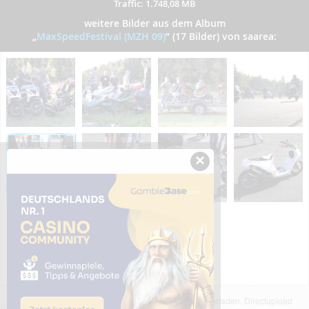
Traffic: 1.748,08 MB
weitere Bilder aus dem Album
„
MaxSpeedFestival (MZH 09)
”
(17 Bilder) von saarea:
×
Das dargestellte Bild wurde von einem Nutzer hochgeladen. Directupload