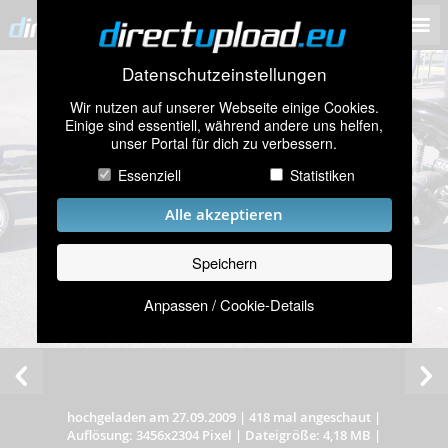
Datenschutzeinstellungen
Wir nutzen auf unserer Webseite einige Cookies.
Einige sind essentiell, während andere uns helfen,
unser Portal für dich zu verbessern.
Essenziell
Statistiken
Alle akzeptieren
Speichern
Anpassen / Cookie-Details
hochgeladen am 27.09.2009
|
418 mal angeschaut
|
Auflösung: 3456x2304 Pixel
|
Dateigröße: 4,18 MB
|