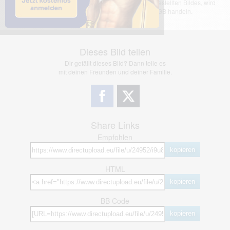
übernimmt keinerlei Haftung für den Inhalt des dargestellten Bildes, wird
jedoch bei Verstößen nach §2(3) unserer AGB handeln.
Dieses Bild teilen
Dir gefällt dieses Bild? Dann teile es
mit deinen Freunden und deiner Familie.
Share Links
Empfohlen
kopieren
HTML
kopieren
BB Code
kopieren