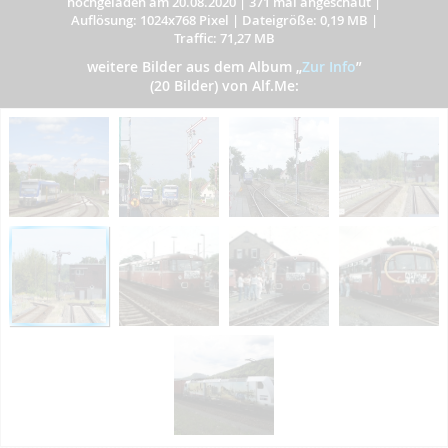
hochgeladen am 20.08.2020
|
371 mal angeschaut
|
Auflösung: 1024x768 Pixel
|
Dateigröße: 0,19 MB
|
Traffic: 71,27 MB
weitere Bilder aus dem Album
„
Zur Info
”
(20 Bilder) von Alf.Me: