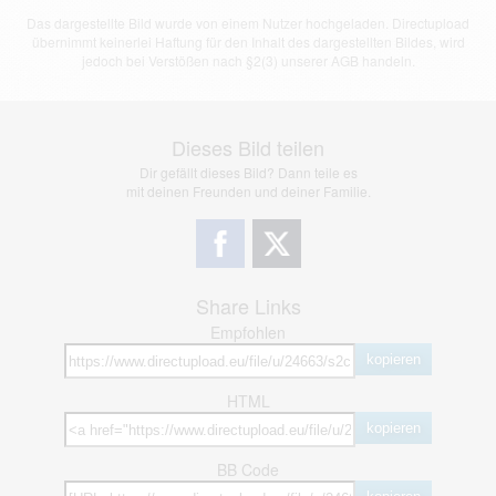
Das dargestellte Bild wurde von einem Nutzer hochgeladen. Directupload
übernimmt keinerlei Haftung für den Inhalt des dargestellten Bildes, wird
jedoch bei Verstößen nach §2(3) unserer AGB handeln.
Dieses Bild teilen
Dir gefällt dieses Bild? Dann teile es
mit deinen Freunden und deiner Familie.
Share Links
Empfohlen
kopieren
HTML
kopieren
BB Code