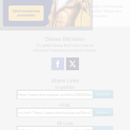
Das dargestellte Bild wurde von einem Nutzer hochgeladen. Directupload
übernimmt keinerlei Haftung für den Inhalt des dargestellten Bildes, wird
jedoch bei Verstößen nach §2(3) unserer AGB handeln.
Dieses Bild teilen
Dir gefällt dieses Bild? Dann teile es
mit deinen Freunden und deiner Familie.
Share Links
Empfohlen
kopieren
HTML
kopieren
BB Code