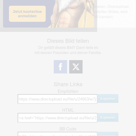
Das dargestellte Bild wurde von einem Nutzer hochgeladen. Directupload
übernimmt keinerlei Haftung für den Inhalt des dargestellten Bildes, wird
jedoch bei Verstößen nach §2(3) unserer AGB handeln.
Dieses Bild teilen
Dir gefällt dieses Bild? Dann teile es
mit deinen Freunden und deiner Familie.
Share Links
Empfohlen
kopieren
HTML
kopieren
BB Code