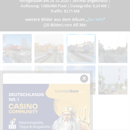
hochgeladen am 24.10.2020
|
349 mal angeschaut
|
Auflösung: 1280x960 Pixel
|
Dateigröße: 0,24 MB
|
Traffic: 83,71 MB
weitere Bilder aus dem Album
„
Zur Info
”
(20 Bilder) von Alf.Me:
×