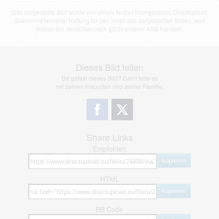
Das dargestellte Bild wurde von einem Nutzer hochgeladen. Directupload
übernimmt keinerlei Haftung für den Inhalt des dargestellten Bildes, wird
jedoch bei Verstößen nach §2(3) unserer AGB handeln.
Dieses Bild teilen
Dir gefällt dieses Bild? Dann teile es
mit deinen Freunden und deiner Familie.
Share Links
Empfohlen
kopieren
HTML
kopieren
BB Code