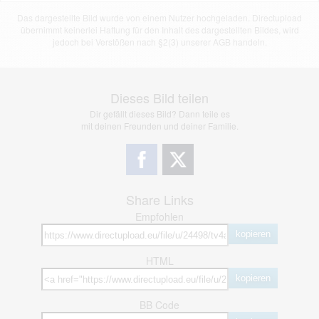
Das dargestellte Bild wurde von einem Nutzer hochgeladen. Directupload
übernimmt keinerlei Haftung für den Inhalt des dargestellten Bildes, wird
jedoch bei Verstößen nach §2(3) unserer AGB handeln.
Dieses Bild teilen
Dir gefällt dieses Bild? Dann teile es
mit deinen Freunden und deiner Familie.
Share Links
Empfohlen
kopieren
HTML
kopieren
BB Code