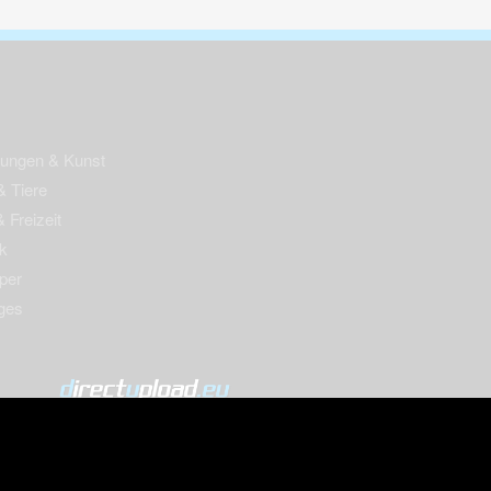
nungen & Kunst
& Tiere
 Freizeit
k
per
ges
© 2004-2026 directupload.eu
m