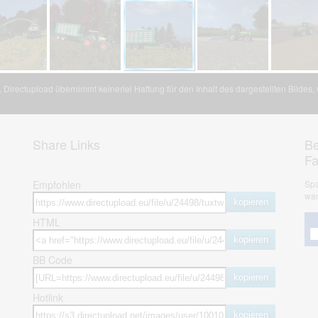
Directupload übernimmt keinerlei Haftung für den Inhalt des dargestellten Bildes
Share Links
Be
F
Empfohlen
Spa
war
kopieren
HTML
kopieren
BB Code
kopieren
Hotlink
kopieren