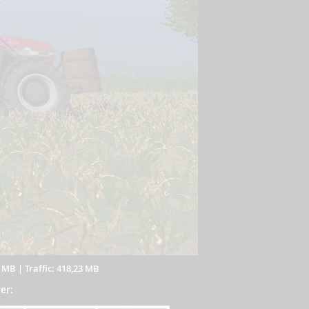
3 MB
|
Traffic: 418,23 MB
er: