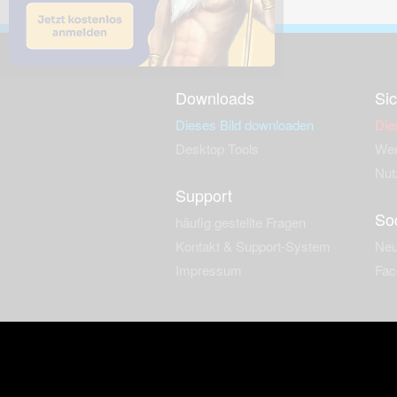
Downloads
Sic
Dieses Bild downloaden
Die
Desktop Tools
Wer
Nut
Support
So
häufig gestellte Fragen
Kontakt & Support-System
Neu
Impressum
Fac
Haftungsauschluss
Nut