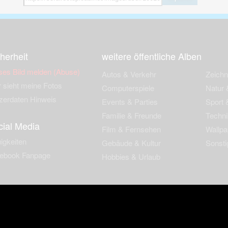
herheit
weitere öffentliche Alben
ses Bild melden (Abuse)
Autos & Verkehr
Zeich
 sieht meine Fotos
Computerspiele
Natur 
zerdaten Hinweis
Events & Parties
Sport &
Familie & Freunde
Techni
cial Media
Film & Fernsehen
Wallpa
igkeiten
Gebäude & Kultur
Sonsti
ebook Fanpage
Hobbies & Urlaub
zungsbedingungen
Cookies & Tracking
Werbung
Impressu