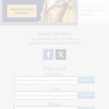
Das dargestellte Bild wurde von einem Nutzer hochgeladen. Directupload
übernimmt keinerlei Haftung für den Inhalt des dargestellten Bildes, wird
jedoch bei Verstößen nach §2(3) unserer AGB handeln.
Dieses Bild teilen
Dir gefällt dieses Bild? Dann teile es
mit deinen Freunden und deiner Familie.
Share Links
Empfohlen
kopieren
HTML
kopieren
BB Code