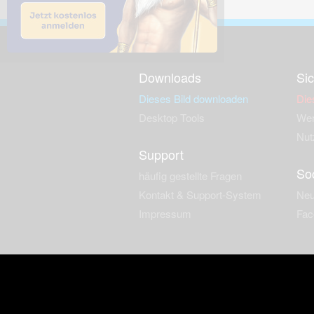
Downloads
Sic
Dieses Bild downloaden
Die
Desktop Tools
Wer
Nut
Support
So
häufig gestellte Fragen
Kontakt & Support-System
Neu
Impressum
Fac
Haftungsauschluss
Nut