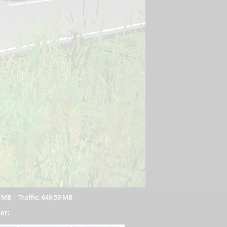
3 MB
|
Traffic: 649,59 MB
er: