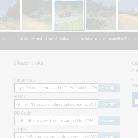
Directupload übernimmt keinerlei Haftung für den Inhalt des dargestellten Bildes
Share Links
Be
F
Empfohlen
Spa
war
kopieren
HTML
kopieren
BB Code
kopieren
Hotlink
kopieren