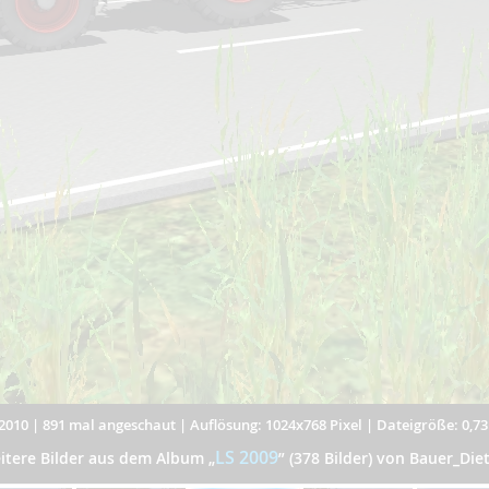
2010
|
891 mal angeschaut
|
Auflösung: 1024x768 Pixel
|
Dateigröße: 0,7
LS 2009
itere Bilder aus dem Album
„
”
(378 Bilder) von Bauer_Diet