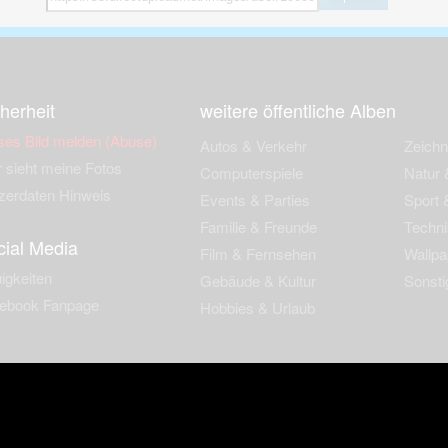
herheit
weitere öffentliche Alben
ses Bild melden (Abuse)
Autos & Verkehr
Zeich
 sieht meine Fotos
Computerspiele
Natur 
zerdaten Hinweis
Events & Parties
Sport &
Familie & Freunde
Techni
cial Media
Film & Fernsehen
Wallpa
igkeiten
Gebäude & Kultur
Sonsti
ebook Fanpage
Hobbies & Urlaub
zungsbedingungen
Cookies & Tracking
Werbung
Impressu