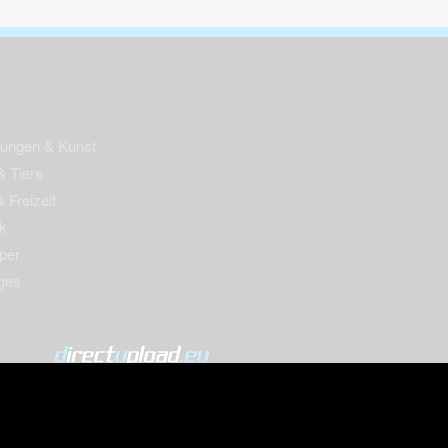
nungen & Kunst
& Tiere
 Freizeit
k
per
ges
© 2004-2026 directupload.eu
m