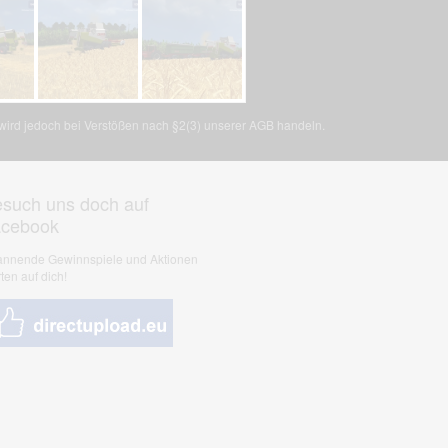
, wird jedoch bei Verstößen nach §2(3) unserer AGB handeln.
such uns doch auf
acebook
nnende Gewinnspiele und Aktionen
ten auf dich!