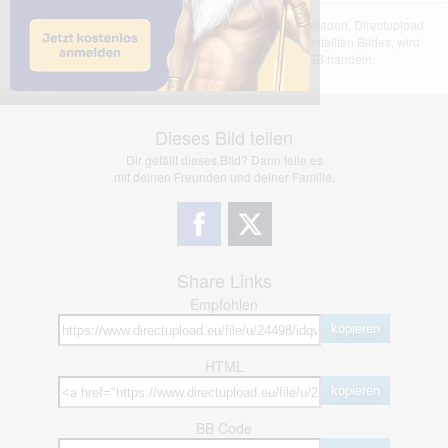
Das dargestellte Bild wurde von einem Nutzer hochgeladen. Directupload
übernimmt keinerlei Haftung für den Inhalt des dargestellten Bildes, wird
jedoch bei Verstößen nach §2(3) unserer AGB handeln.
Dieses Bild teilen
Dir gefällt dieses Bild? Dann teile es
mit deinen Freunden und deiner Familie.
Share Links
Empfohlen
kopieren
HTML
kopieren
BB Code