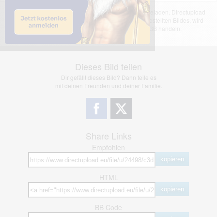
Das dargestellte Bild wurde von einem Nutzer hochgeladen. Directupload
übernimmt keinerlei Haftung für den Inhalt des dargestellten Bildes, wird
jedoch bei Verstößen nach §2(3) unserer AGB handeln.
Dieses Bild teilen
Dir gefällt dieses Bild? Dann teile es
mit deinen Freunden und deiner Familie.
Share Links
Empfohlen
kopieren
HTML
kopieren
BB Code