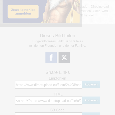
Das dargestellte Bild wurde von einem Nutzer hochgeladen. Directupload
übernimmt keinerlei Haftung für den Inhalt des dargestellten Bildes, wird
jedoch bei Verstößen nach §2(3) unserer AGB handeln.
Dieses Bild teilen
Dir gefällt dieses Bild? Dann teile es
mit deinen Freunden und deiner Familie.
Share Links
Empfohlen
kopieren
HTML
kopieren
BB Code