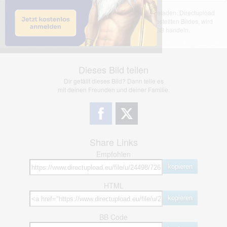
Das dargestellte Bild wurde von einem Nutzer hochgeladen. Directupload
übernimmt keinerlei Haftung für den Inhalt des dargestellten Bildes, wird
jedoch bei Verstößen nach §2(3) unserer AGB handeln.
Dieses Bild teilen
Dir gefällt dieses Bild? Dann teile es
mit deinen Freunden und deiner Familie.
Share Links
Empfohlen
kopieren
HTML
kopieren
BB Code