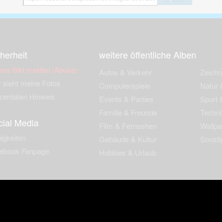
herheit
weitere öffentliche Alben
ses Bild melden (Abuse)
Autos & Verkehr
Zeich
 sieht meine Fotos
Computerspiele
Natur 
zerdaten Hinweis
Events & Parties
Sport &
Familie & Freunde
Techni
cial Media
Film & Fernsehen
Wallpa
igkeiten
Gebäude & Kultur
Sonsti
ebook Fanpage
Hobbies & Urlaub
zungsbedingungen
Cookies & Tracking
Werbung
Impressu