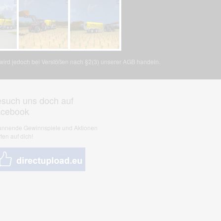
, wird jedoch bei Verstößen nach §2(3) unserer AGB handeln.
such uns doch auf
acebook
nnende Gewinnspiele und Aktionen
ten auf dich!