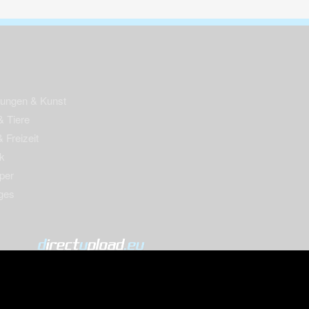
nungen & Kunst
& Tiere
 Freizeit
k
per
ges
© 2004-2026 directupload.eu
m