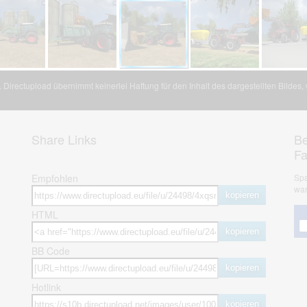
Directupload übernimmt keinerlei Haftung für den Inhalt des dargestellten Bildes
Share Links
Be
F
Empfohlen
Spa
war
kopieren
HTML
kopieren
BB Code
kopieren
Hotlink
kopieren