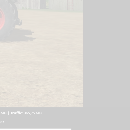
8 MB
|
Traffic: 365,75 MB
er: