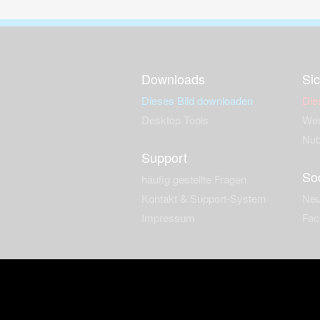
Downloads
Sic
Dieses Bild downloaden
Die
Desktop Tools
Wer
Nut
Support
So
häufig gestellte Fragen
Kontakt & Support-System
Neu
Impressum
Fac
Haftungsauschluss
Nut