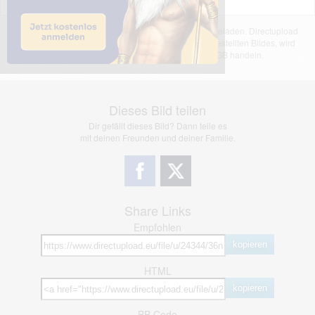
Das dargestellte Bild wurde von einem Nutzer hochgeladen. Directupload
übernimmt keinerlei Haftung für den Inhalt des dargestellten Bildes, wird
jedoch bei Verstößen nach §2(3) unserer AGB handeln.
Dieses Bild teilen
Dir gefällt dieses Bild? Dann teile es
mit deinen Freunden und deiner Familie.
Share Links
Empfohlen
kopieren
HTML
kopieren
BB Code