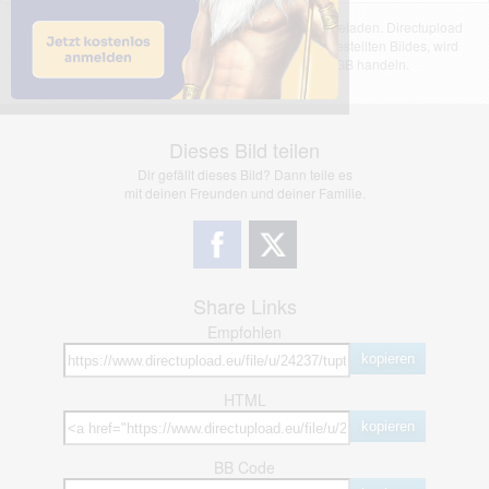
Das dargestellte Bild wurde von einem Nutzer hochgeladen. Directupload
übernimmt keinerlei Haftung für den Inhalt des dargestellten Bildes, wird
jedoch bei Verstößen nach §2(3) unserer AGB handeln.
Dieses Bild teilen
Dir gefällt dieses Bild? Dann teile es
mit deinen Freunden und deiner Familie.
Share Links
Empfohlen
kopieren
HTML
kopieren
BB Code