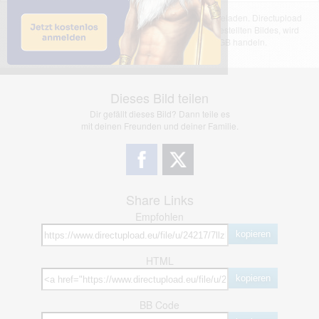
Das dargestellte Bild wurde von einem Nutzer hochgeladen. Directupload
übernimmt keinerlei Haftung für den Inhalt des dargestellten Bildes, wird
jedoch bei Verstößen nach §2(3) unserer AGB handeln.
Dieses Bild teilen
Dir gefällt dieses Bild? Dann teile es
mit deinen Freunden und deiner Familie.
Share Links
Empfohlen
kopieren
HTML
kopieren
BB Code