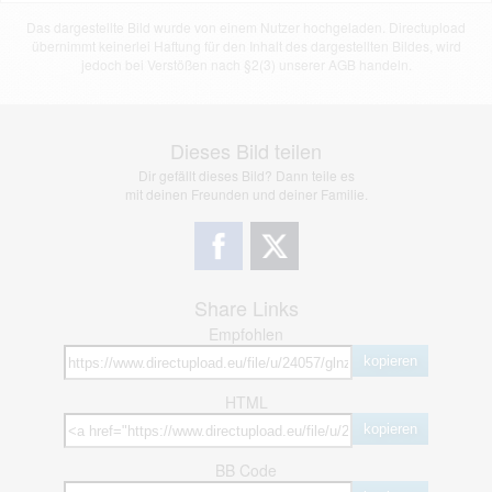
Das dargestellte Bild wurde von einem Nutzer hochgeladen. Directupload
übernimmt keinerlei Haftung für den Inhalt des dargestellten Bildes, wird
jedoch bei Verstößen nach §2(3) unserer AGB handeln.
Dieses Bild teilen
Dir gefällt dieses Bild? Dann teile es
mit deinen Freunden und deiner Familie.
Share Links
Empfohlen
kopieren
HTML
kopieren
BB Code