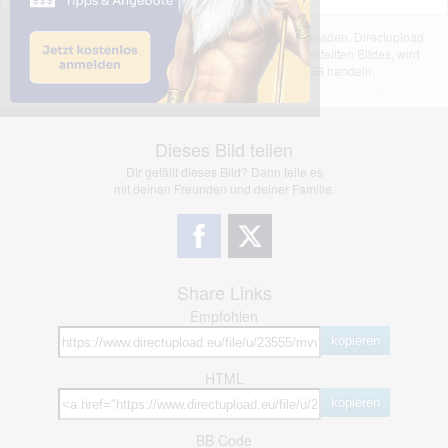
Das dargestellte Bild wurde von einem Nutzer hochgeladen. Directupload
übernimmt keinerlei Haftung für den Inhalt des dargestellten Bildes, wird
jedoch bei Verstößen nach §2(3) unserer AGB handeln.
Dieses Bild teilen
Dir gefällt dieses Bild? Dann teile es
mit deinen Freunden und deiner Familie.
Share Links
Empfohlen
kopieren
HTML
kopieren
BB Code