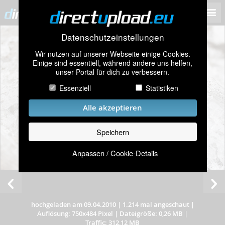
Datenschutzeinstellungen
Wir nutzen auf unserer Webseite einige Cookies.
Einige sind essentiell, während andere uns helfen,
unser Portal für dich zu verbessern.
Essenziell
Statistiken
Alle akzeptieren
Speichern
Anpassen / Cookie-Details
hochgeladen am 09.04.2010
|
1.214 mal angeschaut
|
Auflösung: 750x484 Pixel
|
Dateigröße: 0,26 MB
|
Traffic: 312,12 MB