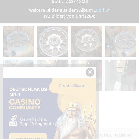
Traffic: 2.587,46 MB
weitere Bilder aus dem Album
„
Golf 5
”
(92 Bilder) von Chris284:
×
Das dargestellte Bild wurde von einem Nutzer hochgeladen. Directupload