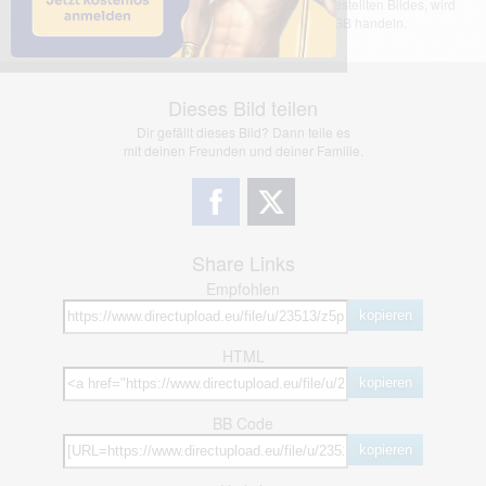
übernimmt keinerlei Haftung für den Inhalt des dargestellten Bildes, wird
jedoch bei Verstößen nach §2(3) unserer AGB handeln.
Dieses Bild teilen
Dir gefällt dieses Bild? Dann teile es
mit deinen Freunden und deiner Familie.
Share Links
Empfohlen
kopieren
HTML
kopieren
BB Code
kopieren