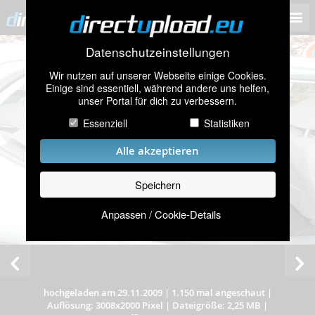
Datenschutzeinstellungen
Wir nutzen auf unserer Webseite einige Cookies.
Einige sind essentiell, während andere uns helfen,
unser Portal für dich zu verbessern.
Essenziell
Statistiken
Alle akzeptieren
Speichern
Anpassen / Cookie-Details
hochgeladen am 29.11.2009
|
1.150 mal angeschaut
|
Auflösung: 3008x2000 Pixel
|
Dateigröße: 2,25 MB
|