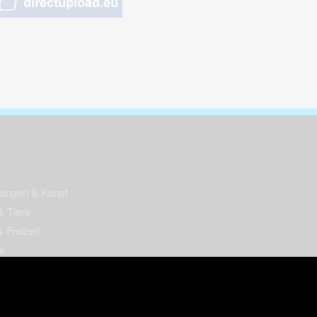
nungen & Kunst
& Tiere
 Freizeit
k
per
ges