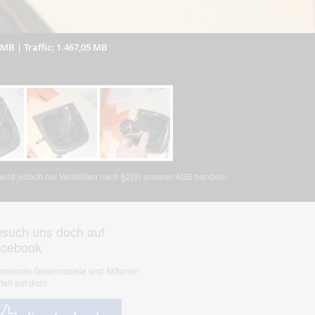
3 MB
|
Traffic: 1.467,05 MB
, wird jedoch bei Verstößen nach §2(3) unserer AGB handeln.
such uns doch auf
acebook
nnende Gewinnspiele und Aktionen
ten auf dich!