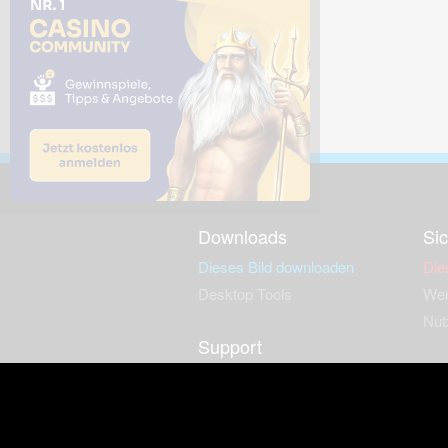
Downloads
Sic
Dieses Bild downloaden
Die
Desktop Tools
Wer
Nut
Support
So
häufig gestellte Fragen
Kontakt & Support-System
Neu
Impressum
Fac