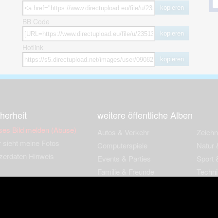
kopieren
BB Code
kopieren
Hotlink
kopieren
herheit
weitere öffentliche Alben
ses Bild melden (Abuse)
Autos & Verkehr
Zeich
 sieht meine Fotos
Computerspiele
Natur 
zerdaten Hinweis
Events & Parties
Sport &
Familie & Freunde
Techni
cial Media
Film & Fernsehen
Wallpa
igkeiten
Gebäude & Kultur
Sonsti
ebook Fanpage
Hobbies & Urlaub