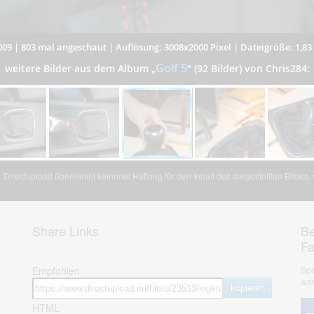
009
|
803 mal angeschaut
|
Auflösung: 3008x2000 Pixel
|
Dateigröße: 1,8
Golf 5
weitere Bilder aus dem Album
„
”
(92 Bilder) von Chris284:
Directupload übernimmt keinerlei Haftung für den Inhalt des dargestellten Bildes
Share Links
Be
F
Empfohlen
Spa
war
kopieren
HTML