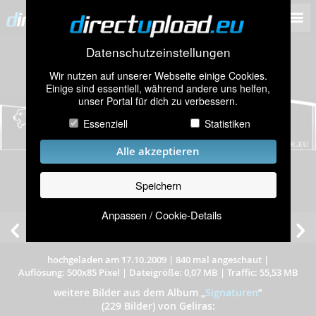
Datenschutzeinstellungen
Wir nutzen auf unserer Webseite einige Cookies.
Einige sind essentiell, während andere uns helfen,
unser Portal für dich zu verbessern.
Essenziell
Statistiken
Alle akzeptieren
Speichern
Anpassen / Cookie-Details
hochgeladen am 17.10.2009
|
840 mal angeschaut
|
Auflösung: 500x85 Pixel
|
Dateigröße: 0,07 MB
|
Traffic: 55,53 MB
weitere Bilder aus dem Album
„
Signaturen
”
(229 Bilder) von Geliras: