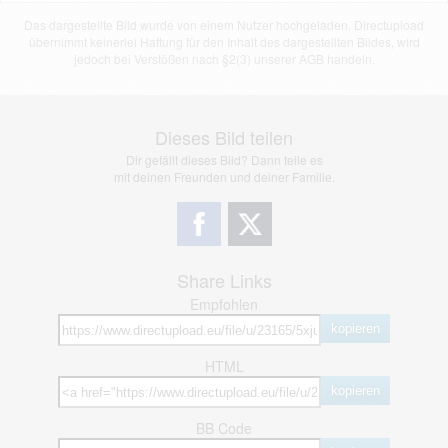
Das dargestellte Bild wurde von einem Nutzer hochgeladen. Directupload
übernimmt keinerlei Haftung für den Inhalt des dargestellten Bildes, wird
jedoch bei Verstößen nach §2(3) unserer AGB handeln.
Dieses Bild teilen
Dir gefällt dieses Bild? Dann teile es
mit deinen Freunden und deiner Familie.
Share Links
Empfohlen
kopieren
HTML
kopieren
BB Code