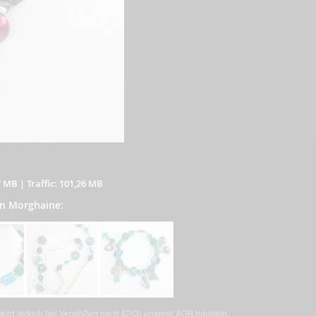
7 MB
|
Traffic: 101,26 MB
on Morghaine:
, wird jedoch bei Verstößen nach §2(3) unserer AGB handeln.