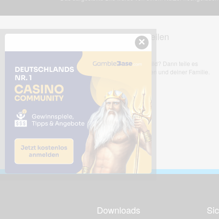
Dieses Bild teilen
×
Dir gefällt dieses Bild? Dann teile es
mit deinen Freunden und deiner Familie.
Downloads
Sic