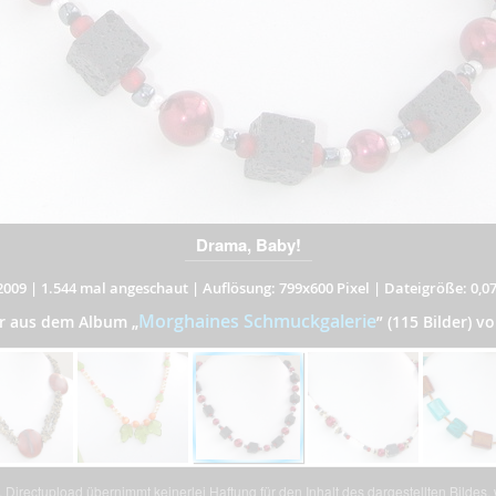
Drama, Baby!
2009
|
1.544 mal angeschaut
|
Auflösung: 799x600 Pixel
|
Dateigröße: 0,0
Morghaines Schmuckgalerie
er aus dem Album
„
”
(115 Bilder) v
Directupload übernimmt keinerlei Haftung für den Inhalt des dargestellten Bildes