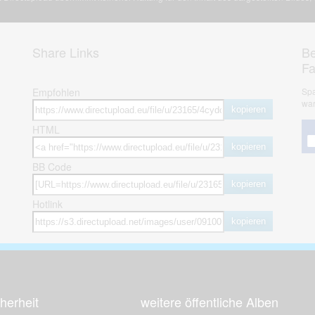
Share Links
Be
F
Empfohlen
Spa
war
kopieren
HTML
kopieren
BB Code
kopieren
Hotlink
kopieren
herheit
weitere öffentliche Alben