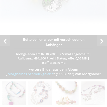
Bettelcollier silber mit verschiedenen
Anhänger
hochgeladen am 02.10.2009
|
772 mal angeschaut
|
Auflösung: 494x600 Pixel
|
Dateigröße: 0,05 MB
|
Traffic: 35,40 MB
weitere Bilder aus dem Album
„
Morghaines Schmuckgalerie
”
(115 Bilder) von Morghaine: