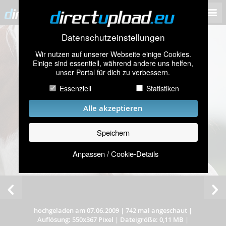
Datenschutzeinstellungen
Wir nutzen auf unserer Webseite einige Cookies.
Einige sind essentiell, während andere uns helfen,
unser Portal für dich zu verbessern.
Essenziell
Statistiken
Alle akzeptieren
Speichern
Anpassen / Cookie-Details
hochgeladen am 07.06.2009
|
742 mal angeschaut
|
Auflösung: 550x367 Pixel
|
Dateigröße: 0,11 MB
|