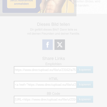
übernimmt keinerlei Haftung für den Inhalt des dargestellten Bildes, wird
jedoch bei Verstößen nach §2(3) unserer AGB handeln.
Dieses Bild teilen
Dir gefällt dieses Bild? Dann teile es
mit deinen Freunden und deiner Familie.
Share Links
Empfohlen
kopieren
HTML
kopieren
BB Code
kopieren