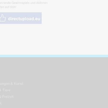
nnende Gewinnspiele und Aktionen
ten auf dich!
nungen & Kunst
& Tiere
 Freizeit
k