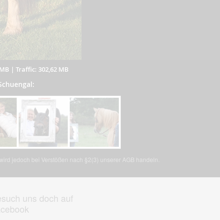
 MB
|
Traffic: 302,62 MB
 Schuengal:
, wird jedoch bei Verstößen nach §2(3) unserer AGB handeln.
such uns doch auf
acebook