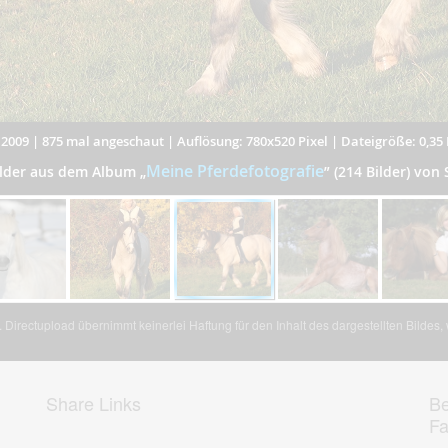
.2009
|
875 mal angeschaut
|
Auflösung: 780x520 Pixel
|
Dateigröße: 0,35
Meine Pferdefotografie
ilder aus dem Album
„
”
(214 Bilder) von
Directupload übernimmt keinerlei Haftung für den Inhalt des dargestellten Bildes
Share Links
Be
F