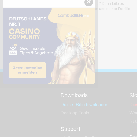
×
Dir gefällt dieses Bild? Dann teile es
mit deinen Freunden und deiner Familie.
Downloads
Sic
Dieses Bild downloaden
Die
Desktop Tools
Wer
Nut
Support
So