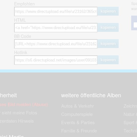
Empfohlen
Spa
war
kopieren
HTML
kopieren
BB Code
kopieren
Hotlink
kopieren
herheit
weitere öffentliche Alben
ses Bild melden (Abuse)
Autos & Verkehr
Zeich
 sieht meine Fotos
Computerspiele
Natur 
zerdaten Hinweis
Events & Parties
Sport &
Familie & Freunde
Techni
cial Media