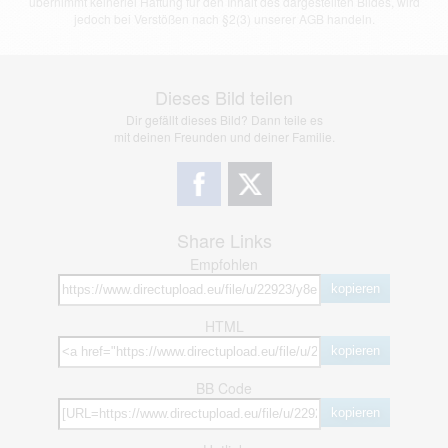
übernimmt keinerlei Haftung für den Inhalt des dargestellten Bildes, wird
jedoch bei Verstößen nach §2(3) unserer AGB handeln.
Dieses Bild teilen
Dir gefällt dieses Bild? Dann teile es
mit deinen Freunden und deiner Familie.
Share Links
Empfohlen
kopieren
HTML
kopieren
BB Code
kopieren