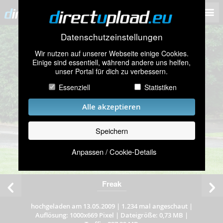
Datenschutzeinstellungen
Wir nutzen auf unserer Webseite einige Cookies.
Einige sind essentiell, während andere uns helfen,
unser Portal für dich zu verbessern.
Essenziell
Statistiken
Alle akzeptieren
Speichern
Anpassen / Cookie-Details
Freak
hochgeladen am 13.05.2009
|
1.234 mal angeschaut
|
Auflösung: 1000x669 Pixel
|
Dateigröße: 0,73 MB
|