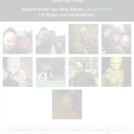
Traffic: 897,39 MB
weitere Bilder aus dem Album
„
ModelWizko
”
(19 Bilder) von ModelWizko:
Das dargestellte Bild wurde von einem Nutzer hochgeladen. Directupload